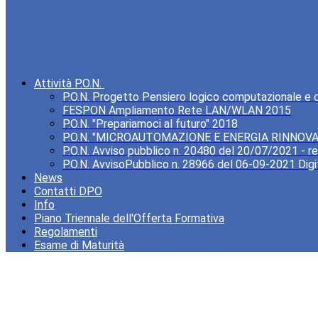
Attività P.O.N.
P.O.N. Progetto Pensiero logico computazionale e cre
FESPON Ampliamento Rete LAN/WLAN 2015
P.O.N. "Prepariamoci al futuro" 2018
P.O.N. "MICROAUTOMAZIONE E ENERGIA RINNOVA
P.O.N. Avviso pubblico n. 20480 del 20/07/2021 - rea
P.O.N. AvvisoPubblico n. 28966 del 06-09-2021 Digi
News
Contatti DPO
Info
Piano Triennale dell'Offerta Formativa
Regolamenti
Esame di Maturità