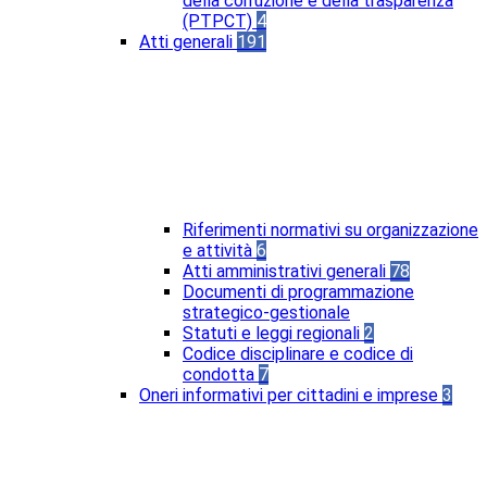
della corruzione e della trasparenza
(PTPCT)
4
Atti generali
191
Riferimenti normativi su organizzazione
e attività
6
Atti amministrativi generali
78
Documenti di programmazione
strategico-gestionale
Statuti e leggi regionali
2
Codice disciplinare e codice di
condotta
7
Oneri informativi per cittadini e imprese
3