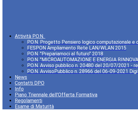
Attività P.O.N.
P.O.N. Progetto Pensiero logico computazionale e cre
FESPON Ampliamento Rete LAN/WLAN 2015
P.O.N. "Prepariamoci al futuro" 2018
P.O.N. "MICROAUTOMAZIONE E ENERGIA RINNOVA
P.O.N. Avviso pubblico n. 20480 del 20/07/2021 - rea
P.O.N. AvvisoPubblico n. 28966 del 06-09-2021 Digi
News
Contatti DPO
Info
Piano Triennale dell'Offerta Formativa
Regolamenti
Esame di Maturità