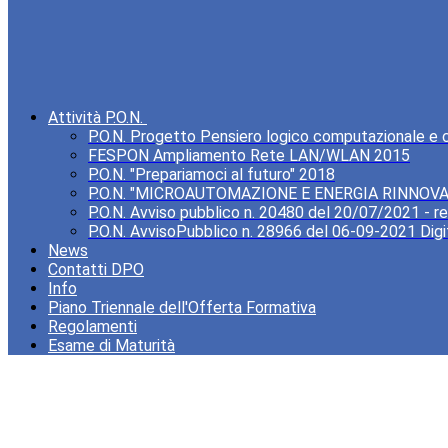
Attività P.O.N.
P.O.N. Progetto Pensiero logico computazionale e cre
FESPON Ampliamento Rete LAN/WLAN 2015
P.O.N. "Prepariamoci al futuro" 2018
P.O.N. "MICROAUTOMAZIONE E ENERGIA RINNOVA
P.O.N. Avviso pubblico n. 20480 del 20/07/2021 - rea
P.O.N. AvvisoPubblico n. 28966 del 06-09-2021 Digi
News
Contatti DPO
Info
Piano Triennale dell'Offerta Formativa
Regolamenti
Esame di Maturità