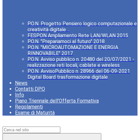
P.O.N. Progetto Pensiero logico computazionale e
creatività digitale ...
FESPON Ampliamento Rete LAN/WLAN 2015
P.O.N. "Prepariamoci al futuro" 2018
P.O.N. "MICROAUTOMAZIONE E ENERGIA
RINNOVABILE" 2017
P.O.N. Avviso pubblico n. 20480 del 20/07/2021 -
realizzazione reti locali, cablate e wireless
P.O.N. AvvisoPubblico n. 28966 del 06-09-2021
Digital Board trasformazione digitale
News
Contatti DPO
Info
Piano Triennale dell'Offerta Formativa
Regolamenti
Esame di Maturità
Campo di ricerca per le pagine del sito