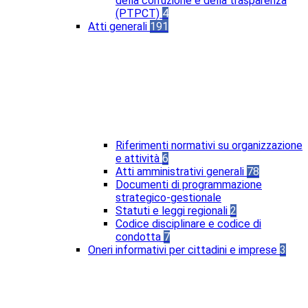
della corruzione e della trasparenza
(PTPCT)
4
Atti generali
191
Riferimenti normativi su organizzazione
e attività
6
Atti amministrativi generali
78
Documenti di programmazione
strategico-gestionale
Statuti e leggi regionali
2
Codice disciplinare e codice di
condotta
7
Oneri informativi per cittadini e imprese
3