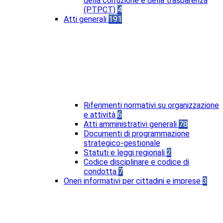
della corruzione e della trasparenza
(PTPCT)
4
Atti generali
191
Riferimenti normativi su organizzazione
e attività
6
Atti amministrativi generali
78
Documenti di programmazione
strategico-gestionale
Statuti e leggi regionali
2
Codice disciplinare e codice di
condotta
7
Oneri informativi per cittadini e imprese
3