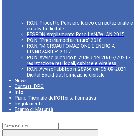
P.O.N. Progetto Pensiero logico computazionale e
creatività digitale ...
FESPON Ampliamento Rete LAN/WLAN 2015
P.O.N. "Prepariamoci al futuro" 2018
P.O.N. "MICROAUTOMAZIONE E ENERGIA
RINNOVABILE" 2017
P.O.N. Avviso pubblico n. 20480 del 20/07/2021 -
realizzazione reti locali, cablate e wireless
P.O.N. AvvisoPubblico n. 28966 del 06-09-2021
Digital Board trasformazione digitale
News
Contatti DPO
Info
Piano Triennale dell'Offerta Formativa
Regolamenti
Esame di Maturità
Campo di ricerca per le pagine del sito