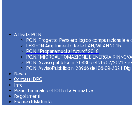
Attività P.O.N.
P.O.N. Progetto Pensiero logico computazionale e cre
FESPON Ampliamento Rete LAN/WLAN 2015
P.O.N. "Prepariamoci al futuro" 2018
P.O.N. "MICROAUTOMAZIONE E ENERGIA RINNOVA
P.O.N. Avviso pubblico n. 20480 del 20/07/2021 - rea
P.O.N. AvvisoPubblico n. 28966 del 06-09-2021 Digi
News
Contatti DPO
Info
Piano Triennale dell'Offerta Formativa
Regolamenti
Esame di Maturità