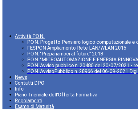
Attività P.O.N.
P.O.N. Progetto Pensiero logico computazionale e cre
FESPON Ampliamento Rete LAN/WLAN 2015
P.O.N. "Prepariamoci al futuro" 2018
P.O.N. "MICROAUTOMAZIONE E ENERGIA RINNOVA
P.O.N. Avviso pubblico n. 20480 del 20/07/2021 - rea
P.O.N. AvvisoPubblico n. 28966 del 06-09-2021 Digi
News
Contatti DPO
Info
Piano Triennale dell'Offerta Formativa
Regolamenti
Esame di Maturità