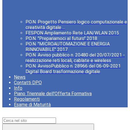
P.O.N. Progetto Pensiero logico computazionale e
creatività digitale ...
FESPON Ampliamento Rete LAN/WLAN 2015
P.O.N. "Prepariamoci al futuro" 2018
P.O.N. "MICROAUTOMAZIONE E ENERGIA
RINNOVABILE" 2017
P.O.N. Avviso pubblico n. 20480 del 20/07/2021 -
realizzazione reti locali, cablate e wireless
P.O.N. AvvisoPubblico n. 28966 del 06-09-2021
Digital Board trasformazione digitale
News
Contatti DPO
Info
Piano Triennale dell'Offerta Formativa
Regolamenti
Esame di Maturità
Campo di ricerca per le pagine del sito