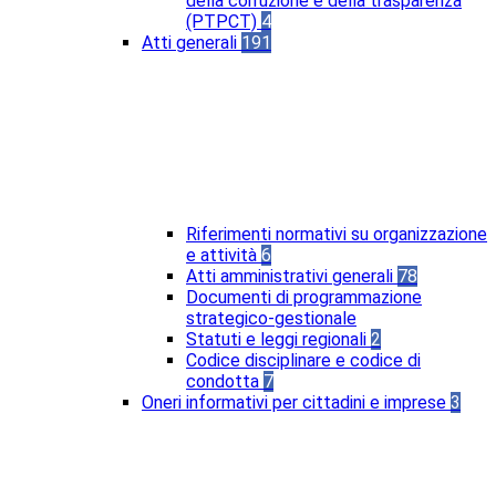
della corruzione e della trasparenza
(PTPCT)
4
Atti generali
191
Riferimenti normativi su organizzazione
e attività
6
Atti amministrativi generali
78
Documenti di programmazione
strategico-gestionale
Statuti e leggi regionali
2
Codice disciplinare e codice di
condotta
7
Oneri informativi per cittadini e imprese
3