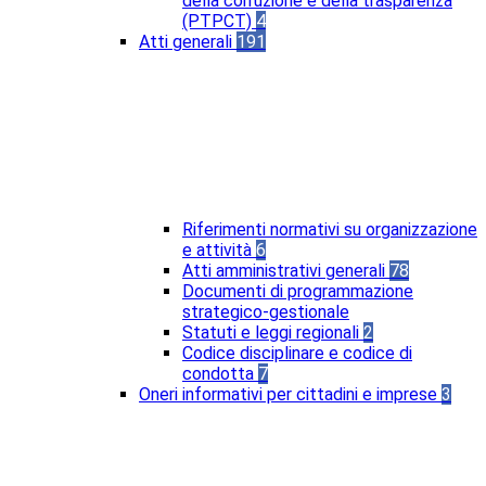
della corruzione e della trasparenza
(PTPCT)
4
Atti generali
191
Riferimenti normativi su organizzazione
e attività
6
Atti amministrativi generali
78
Documenti di programmazione
strategico-gestionale
Statuti e leggi regionali
2
Codice disciplinare e codice di
condotta
7
Oneri informativi per cittadini e imprese
3