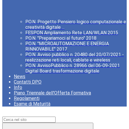
P.O.N. Progetto Pensiero logico computazionale e
creatività digitale ...
FESPON Ampliamento Rete LAN/WLAN 2015
P.O.N. "Prepariamoci al futuro" 2018
P.O.N. "MICROAUTOMAZIONE E ENERGIA
RINNOVABILE" 2017
P.O.N. Avviso pubblico n. 20480 del 20/07/2021 -
realizzazione reti locali, cablate e wireless
P.O.N. AvvisoPubblico n. 28966 del 06-09-2021
Digital Board trasformazione digitale
News
Contatti DPO
Info
Piano Triennale dell'Offerta Formativa
Regolamenti
Esame di Maturità
Campo di ricerca per le pagine del sito