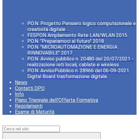
P.O.N. Progetto Pensiero logico computazionale e
creatività digitale ...
FESPON Ampliamento Rete LAN/WLAN 2015
P.O.N. "Prepariamoci al futuro" 2018
P.O.N. "MICROAUTOMAZIONE E ENERGIA
RINNOVABILE" 2017
P.O.N. Avviso pubblico n. 20480 del 20/07/2021 -
realizzazione reti locali, cablate e wireless
P.O.N. AvvisoPubblico n. 28966 del 06-09-2021
Digital Board trasformazione digitale
News
Contatti DPO
Info
Piano Triennale dell'Offerta Formativa
Regolamenti
Esame di Maturità
Campo di ricerca per le pagine del sito