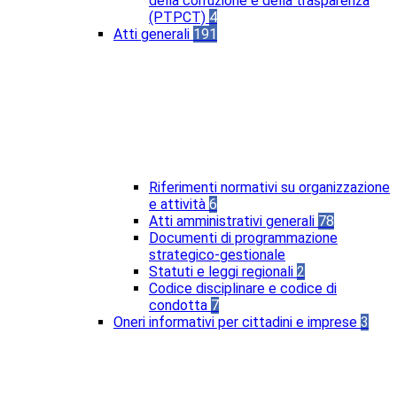
della corruzione e della trasparenza
(PTPCT)
4
Atti generali
191
Riferimenti normativi su organizzazione
e attività
6
Atti amministrativi generali
78
Documenti di programmazione
strategico-gestionale
Statuti e leggi regionali
2
Codice disciplinare e codice di
condotta
7
Oneri informativi per cittadini e imprese
3