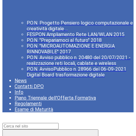
P.O.N. Progetto Pensiero logico computazionale e
creatività digitale ...
FESPON Ampliamento Rete LAN/WLAN 2015
P.O.N. "Prepariamoci al futuro" 2018
P.O.N. "MICROAUTOMAZIONE E ENERGIA
RINNOVABILE" 2017
P.O.N. Avviso pubblico n. 20480 del 20/07/2021 -
realizzazione reti locali, cablate e wireless
P.O.N. AvvisoPubblico n. 28966 del 06-09-2021
Digital Board trasformazione digitale
News
Contatti DPO
Info
Piano Triennale dell'Offerta Formativa
Regolamenti
Esame di Maturità
Campo di ricerca per le pagine del sito