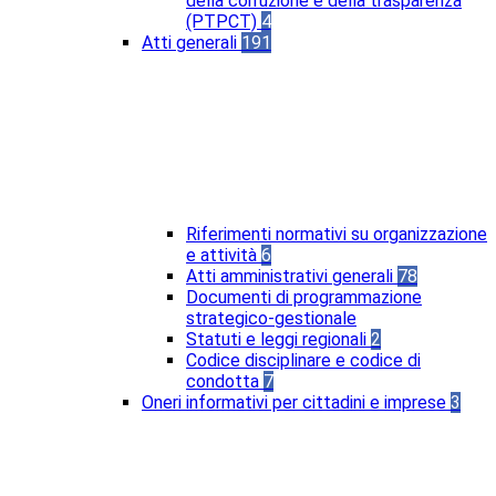
della corruzione e della trasparenza
(PTPCT)
4
Atti generali
191
Riferimenti normativi su organizzazione
e attività
6
Atti amministrativi generali
78
Documenti di programmazione
strategico-gestionale
Statuti e leggi regionali
2
Codice disciplinare e codice di
condotta
7
Oneri informativi per cittadini e imprese
3