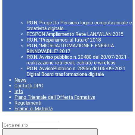
P.O.N. Progetto Pensiero logico computazionale e
creatività digitale ...
FESPON Ampliamento Rete LAN/WLAN 2015
P.O.N. "Prepariamoci al futuro" 2018
P.O.N. "MICROAUTOMAZIONE E ENERGIA
RINNOVABILE" 2017
P.O.N. Avviso pubblico n. 20480 del 20/07/2021 -
realizzazione reti locali, cablate e wireless
P.O.N. AvvisoPubblico n. 28966 del 06-09-2021
Digital Board trasformazione digitale
News
Contatti DPO
Info
Piano Triennale dell'Offerta Formativa
Regolamenti
Esame di Maturità
Campo di ricerca per le pagine del sito