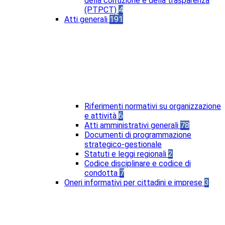
della corruzione e della trasparenza
(PTPCT)
4
Atti generali
191
Riferimenti normativi su organizzazione
e attività
6
Atti amministrativi generali
78
Documenti di programmazione
strategico-gestionale
Statuti e leggi regionali
2
Codice disciplinare e codice di
condotta
7
Oneri informativi per cittadini e imprese
3