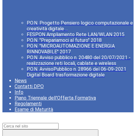
P.O.N. Progetto Pensiero logico computazionale e
creatività digitale ...
FESPON Ampliamento Rete LAN/WLAN 2015
P.O.N. "Prepariamoci al futuro" 2018
P.O.N. "MICROAUTOMAZIONE E ENERGIA
RINNOVABILE" 2017
P.O.N. Avviso pubblico n. 20480 del 20/07/2021 -
realizzazione reti locali, cablate e wireless
P.O.N. AvvisoPubblico n. 28966 del 06-09-2021
Digital Board trasformazione digitale
News
Contatti DPO
Info
Piano Triennale dell'Offerta Formativa
Regolamenti
Esame di Maturità
Campo di ricerca per le pagine del sito