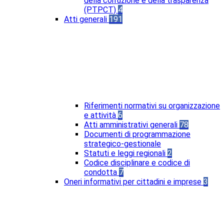
della corruzione e della trasparenza
(PTPCT)
4
Atti generali
191
Riferimenti normativi su organizzazione
e attività
6
Atti amministrativi generali
78
Documenti di programmazione
strategico-gestionale
Statuti e leggi regionali
2
Codice disciplinare e codice di
condotta
7
Oneri informativi per cittadini e imprese
3