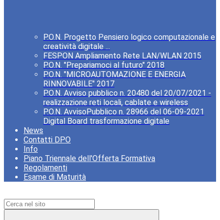
P.O.N. Progetto Pensiero logico computazionale e
creatività digitale ...
FESPON Ampliamento Rete LAN/WLAN 2015
P.O.N. "Prepariamoci al futuro" 2018
P.O.N. "MICROAUTOMAZIONE E ENERGIA
RINNOVABILE" 2017
P.O.N. Avviso pubblico n. 20480 del 20/07/2021 -
realizzazione reti locali, cablate e wireless
P.O.N. AvvisoPubblico n. 28966 del 06-09-2021
Digital Board trasformazione digitale
News
Contatti DPO
Info
Piano Triennale dell'Offerta Formativa
Regolamenti
Esame di Maturità
Campo di ricerca per le pagine del sito