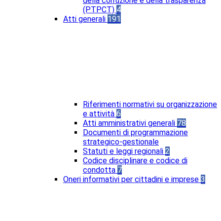
della corruzione e della trasparenza
(PTPCT)
4
Atti generali
191
Riferimenti normativi su organizzazione
e attività
6
Atti amministrativi generali
78
Documenti di programmazione
strategico-gestionale
Statuti e leggi regionali
2
Codice disciplinare e codice di
condotta
7
Oneri informativi per cittadini e imprese
3