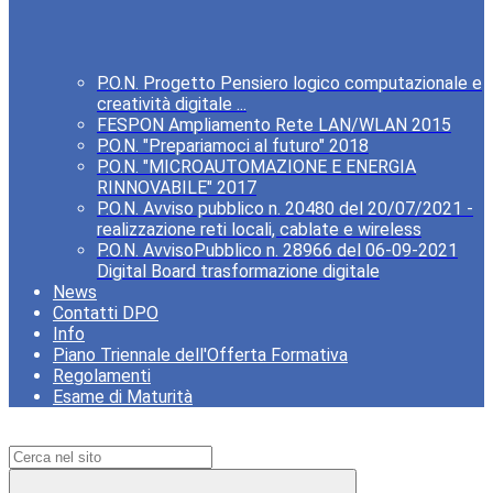
P.O.N. Progetto Pensiero logico computazionale e
creatività digitale ...
FESPON Ampliamento Rete LAN/WLAN 2015
P.O.N. "Prepariamoci al futuro" 2018
P.O.N. "MICROAUTOMAZIONE E ENERGIA
RINNOVABILE" 2017
P.O.N. Avviso pubblico n. 20480 del 20/07/2021 -
realizzazione reti locali, cablate e wireless
P.O.N. AvvisoPubblico n. 28966 del 06-09-2021
Digital Board trasformazione digitale
News
Contatti DPO
Info
Piano Triennale dell'Offerta Formativa
Regolamenti
Esame di Maturità
Campo di ricerca per le pagine del sito