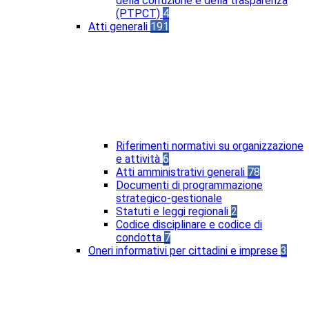
della corruzione e della trasparenza
(PTPCT)
4
Atti generali
191
Riferimenti normativi su organizzazione
e attività
6
Atti amministrativi generali
78
Documenti di programmazione
strategico-gestionale
Statuti e leggi regionali
2
Codice disciplinare e codice di
condotta
7
Oneri informativi per cittadini e imprese
3