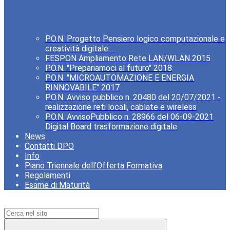
P.O.N. Progetto Pensiero logico computazionale e
creatività digitale ...
FESPON Ampliamento Rete LAN/WLAN 2015
P.O.N. "Prepariamoci al futuro" 2018
P.O.N. "MICROAUTOMAZIONE E ENERGIA
RINNOVABILE" 2017
P.O.N. Avviso pubblico n. 20480 del 20/07/2021 -
realizzazione reti locali, cablate e wireless
P.O.N. AvvisoPubblico n. 28966 del 06-09-2021
Digital Board trasformazione digitale
News
Contatti DPO
Info
Piano Triennale dell'Offerta Formativa
Regolamenti
Esame di Maturità
Campo di ricerca per le pagine del sito