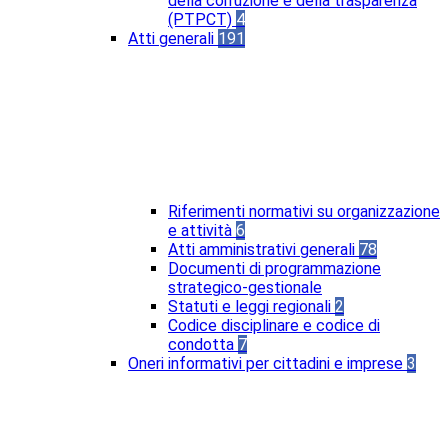
della corruzione e della trasparenza
(PTPCT)
4
Atti generali
191
Riferimenti normativi su organizzazione
e attività
6
Atti amministrativi generali
78
Documenti di programmazione
strategico-gestionale
Statuti e leggi regionali
2
Codice disciplinare e codice di
condotta
7
Oneri informativi per cittadini e imprese
3