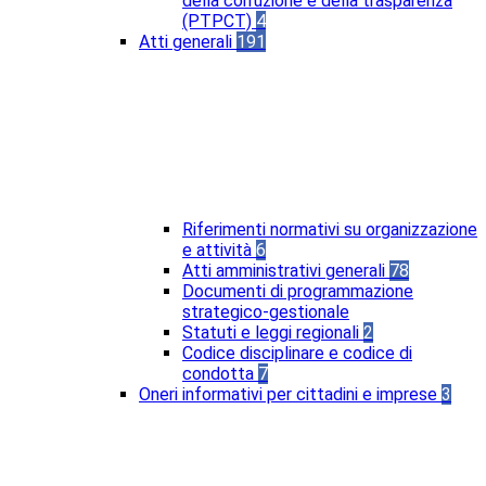
della corruzione e della trasparenza
(PTPCT)
4
Atti generali
191
Riferimenti normativi su organizzazione
e attività
6
Atti amministrativi generali
78
Documenti di programmazione
strategico-gestionale
Statuti e leggi regionali
2
Codice disciplinare e codice di
condotta
7
Oneri informativi per cittadini e imprese
3