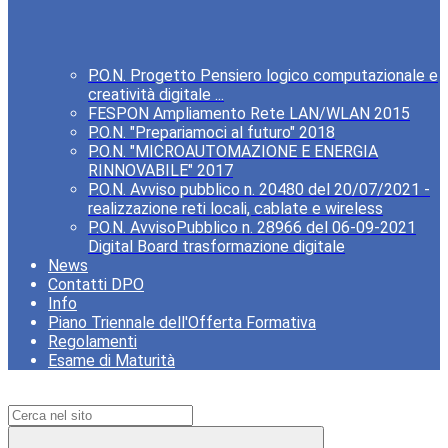
P.O.N. Progetto Pensiero logico computazionale e
creatività digitale ...
FESPON Ampliamento Rete LAN/WLAN 2015
P.O.N. "Prepariamoci al futuro" 2018
P.O.N. "MICROAUTOMAZIONE E ENERGIA
RINNOVABILE" 2017
P.O.N. Avviso pubblico n. 20480 del 20/07/2021 -
realizzazione reti locali, cablate e wireless
P.O.N. AvvisoPubblico n. 28966 del 06-09-2021
Digital Board trasformazione digitale
News
Contatti DPO
Info
Piano Triennale dell'Offerta Formativa
Regolamenti
Esame di Maturità
Campo di ricerca per le pagine del sito