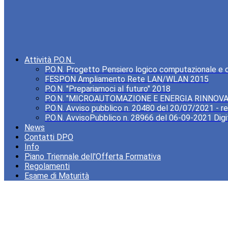
Attività P.O.N.
P.O.N. Progetto Pensiero logico computazionale e cre
FESPON Ampliamento Rete LAN/WLAN 2015
P.O.N. "Prepariamoci al futuro" 2018
P.O.N. "MICROAUTOMAZIONE E ENERGIA RINNOVA
P.O.N. Avviso pubblico n. 20480 del 20/07/2021 - rea
P.O.N. AvvisoPubblico n. 28966 del 06-09-2021 Digi
News
Contatti DPO
Info
Piano Triennale dell'Offerta Formativa
Regolamenti
Esame di Maturità