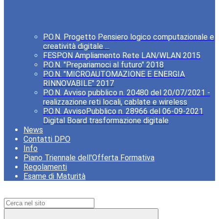
P.O.N. Progetto Pensiero logico computazionale e
creatività digitale ...
FESPON Ampliamento Rete LAN/WLAN 2015
P.O.N. "Prepariamoci al futuro" 2018
P.O.N. "MICROAUTOMAZIONE E ENERGIA
RINNOVABILE" 2017
P.O.N. Avviso pubblico n. 20480 del 20/07/2021 -
realizzazione reti locali, cablate e wireless
P.O.N. AvvisoPubblico n. 28966 del 06-09-2021
Digital Board trasformazione digitale
News
Contatti DPO
Info
Piano Triennale dell'Offerta Formativa
Regolamenti
Esame di Maturità
Campo di ricerca per le pagine del sito