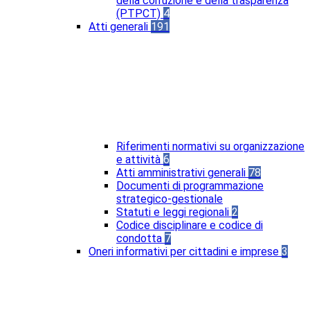
della corruzione e della trasparenza
(PTPCT)
4
Atti generali
191
Riferimenti normativi su organizzazione
e attività
6
Atti amministrativi generali
78
Documenti di programmazione
strategico-gestionale
Statuti e leggi regionali
2
Codice disciplinare e codice di
condotta
7
Oneri informativi per cittadini e imprese
3