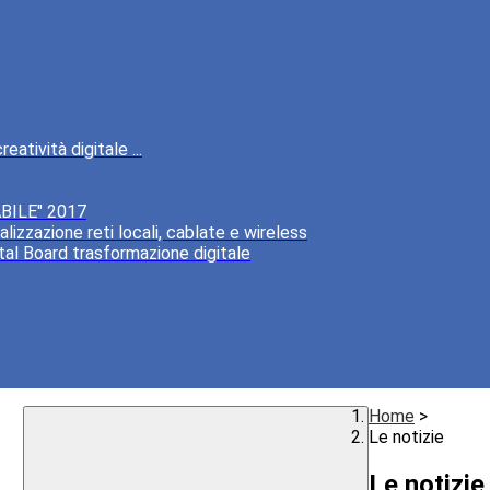
atività digitale ...
BILE" 2017
lizzazione reti locali, cablate e wireless
tal Board trasformazione digitale
Home
>
Le notizie
Le notizie