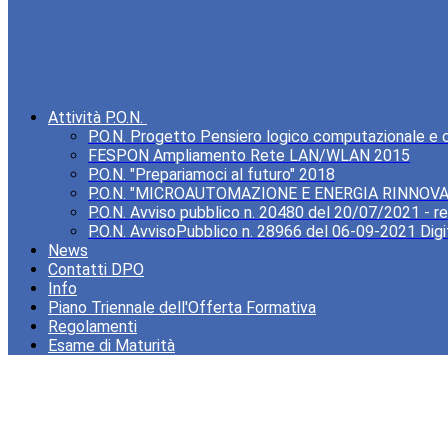
Attività P.O.N.
P.O.N. Progetto Pensiero logico computazionale e cre
FESPON Ampliamento Rete LAN/WLAN 2015
P.O.N. "Prepariamoci al futuro" 2018
P.O.N. "MICROAUTOMAZIONE E ENERGIA RINNOVA
P.O.N. Avviso pubblico n. 20480 del 20/07/2021 - rea
P.O.N. AvvisoPubblico n. 28966 del 06-09-2021 Digi
News
Contatti DPO
Info
Piano Triennale dell'Offerta Formativa
Regolamenti
Esame di Maturità