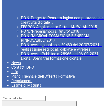
P.O.N. Progetto Pensiero logico computazionale e
creatività digitale ...
FESPON Ampliamento Rete LAN/WLAN 2015
P.O.N. "Prepariamoci al futuro" 2018
P.O.N. "MICROAUTOMAZIONE E ENERGIA
RINNOVABILE" 2017
P.O.N. Avviso pubblico n. 20480 del 20/07/2021 -
realizzazione reti locali, cablate e wireless
P.O.N. AvvisoPubblico n. 28966 del 06-09-2021
Digital Board trasformazione digitale
News
Contatti DPO
Info
Piano Triennale dell'Offerta Formativa
Regolamenti
Esame di Maturità
Campo di ricerca per le pagine del sito