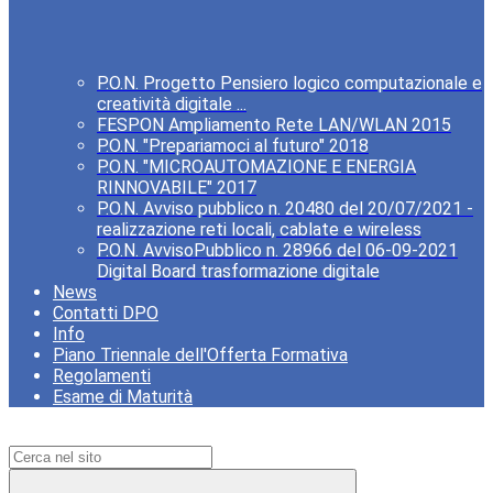
P.O.N. Progetto Pensiero logico computazionale e
creatività digitale ...
FESPON Ampliamento Rete LAN/WLAN 2015
P.O.N. "Prepariamoci al futuro" 2018
P.O.N. "MICROAUTOMAZIONE E ENERGIA
RINNOVABILE" 2017
P.O.N. Avviso pubblico n. 20480 del 20/07/2021 -
realizzazione reti locali, cablate e wireless
P.O.N. AvvisoPubblico n. 28966 del 06-09-2021
Digital Board trasformazione digitale
News
Contatti DPO
Info
Piano Triennale dell'Offerta Formativa
Regolamenti
Esame di Maturità
Campo di ricerca per le pagine del sito