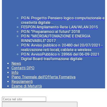
P.O.N. Progetto Pensiero logico computazionale e
creatività digitale ...
FESPON Ampliamento Rete LAN/WLAN 2015
P.O.N. "Prepariamoci al futuro" 2018
P.O.N. "MICROAUTOMAZIONE E ENERGIA
RINNOVABILE" 2017
P.O.N. Avviso pubblico n. 20480 del 20/07/2021 -
realizzazione reti locali, cablate e wireless
P.O.N. AvvisoPubblico n. 28966 del 06-09-2021
Digital Board trasformazione digitale
News
Contatti DPO
Info
Piano Triennale dell'Offerta Formativa
Regolamenti
Esame di Maturità
Campo di ricerca per le pagine del sito