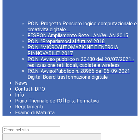
P.O.N. Progetto Pensiero logico computazionale e
creatività digitale ...
FESPON Ampliamento Rete LAN/WLAN 2015
P.O.N. "Prepariamoci al futuro" 2018
P.O.N. "MICROAUTOMAZIONE E ENERGIA
RINNOVABILE" 2017
P.O.N. Avviso pubblico n. 20480 del 20/07/2021 -
realizzazione reti locali, cablate e wireless
P.O.N. AvvisoPubblico n. 28966 del 06-09-2021
Digital Board trasformazione digitale
News
Contatti DPO
Info
Piano Triennale dell'Offerta Formativa
Regolamenti
Esame di Maturità
Campo di ricerca per le pagine del sito