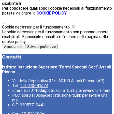
disabilitarli.
Per conoscere quali sono i cookie necessari al funzionamento
potete visionare la
COOKIE POLICY
.
Cookie necessari per il funzionamento
I cookie necessari per il funzionamento non possono essere
disabilitati. È possibile consultare l'elenco nella pagina della
cookie policy.
Accetta tutti
Salva le preferenze
Contatti
Istituto Istruzione Superiore "Fermi Sacconi Ceci" Ascoli
Piceno
Via della Repubblica 31/a 63100 Ascoli Piceno (AP)
Tel:
Tel. 073641674
Email:
apis01100a@istruzione.it
Link per inviare una mail
PEC:
apis01100a@pec.istruzione.it
Link per inviare una
mail
C.F.: 92057710441
Cod. APIS01100A