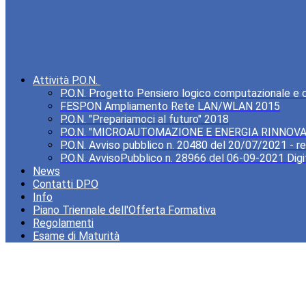
Attività P.O.N.
P.O.N. Progetto Pensiero logico computazionale e cre
FESPON Ampliamento Rete LAN/WLAN 2015
P.O.N. "Prepariamoci al futuro" 2018
P.O.N. "MICROAUTOMAZIONE E ENERGIA RINNOVA
P.O.N. Avviso pubblico n. 20480 del 20/07/2021 - rea
P.O.N. AvvisoPubblico n. 28966 del 06-09-2021 Digi
News
Contatti DPO
Info
Piano Triennale dell'Offerta Formativa
Regolamenti
Esame di Maturità