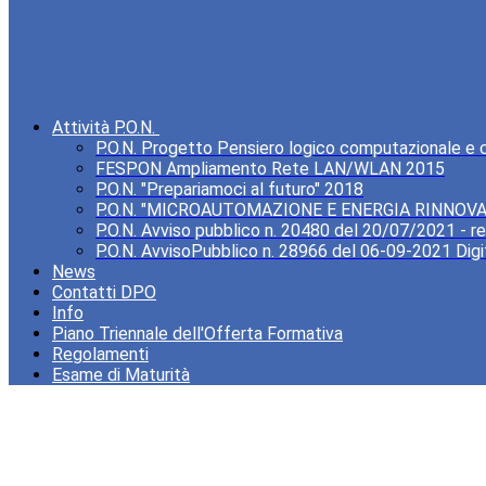
Attività P.O.N.
P.O.N. Progetto Pensiero logico computazionale e cre
FESPON Ampliamento Rete LAN/WLAN 2015
P.O.N. "Prepariamoci al futuro" 2018
P.O.N. "MICROAUTOMAZIONE E ENERGIA RINNOVA
P.O.N. Avviso pubblico n. 20480 del 20/07/2021 - rea
P.O.N. AvvisoPubblico n. 28966 del 06-09-2021 Digi
News
Contatti DPO
Info
Piano Triennale dell'Offerta Formativa
Regolamenti
Esame di Maturità