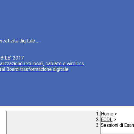
atività digitale ...
BILE" 2017
lizzazione reti locali, cablate e wireless
tal Board trasformazione digitale
Home
>
ECDL
>
Sessioni di Esa