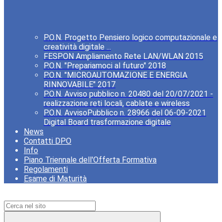
P.O.N. Progetto Pensiero logico computazionale e
creatività digitale ...
FESPON Ampliamento Rete LAN/WLAN 2015
P.O.N. "Prepariamoci al futuro" 2018
P.O.N. "MICROAUTOMAZIONE E ENERGIA
RINNOVABILE" 2017
P.O.N. Avviso pubblico n. 20480 del 20/07/2021 -
realizzazione reti locali, cablate e wireless
P.O.N. AvvisoPubblico n. 28966 del 06-09-2021
Digital Board trasformazione digitale
News
Contatti DPO
Info
Piano Triennale dell'Offerta Formativa
Regolamenti
Esame di Maturità
Campo di ricerca per le pagine del sito