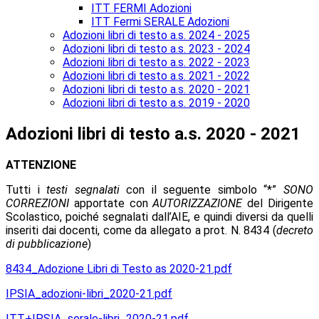
ITT FERMI Adozioni
ITT Fermi SERALE Adozioni
Adozioni libri di testo a.s. 2024 - 2025
Adozioni libri di testo a.s. 2023 - 2024
Adozioni libri di testo a.s. 2022 - 2023
Adozioni libri di testo a.s. 2021 - 2022
Adozioni libri di testo a.s. 2020 - 2021
Adozioni libri di testo a.s. 2019 - 2020
Adozioni libri di testo a.s. 2020 - 2021
ATTENZIONE
Tutti i
testi segnalati
con il seguente simbolo “*”
SONO
CORREZIONI
apportate con
AUTORIZZAZIONE
del Dirigente
Scolastico, poiché segnalati dall’AIE, e quindi diversi da quelli
inseriti dai docenti, come da allegato a prot. N. 8434 (
decreto
di pubblicazione
)
8434_Adozione Libri di Testo as 2020-21.pdf
IPSIA_adozioni-libri_2020-21.pdf
ITT+IPSIA_serale-libri_2020-21.pdf