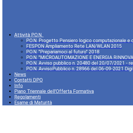
Attività P.O.N.
P.O.N. Progetto Pensiero logico computazionale e cre
FESPON Ampliamento Rete LAN/WLAN 2015
P.O.N. "Prepariamoci al futuro" 2018
P.O.N. "MICROAUTOMAZIONE E ENERGIA RINNOVA
P.O.N. Avviso pubblico n. 20480 del 20/07/2021 - rea
P.O.N. AvvisoPubblico n. 28966 del 06-09-2021 Digi
News
Contatti DPO
Info
Piano Triennale dell'Offerta Formativa
Regolamenti
Esame di Maturità