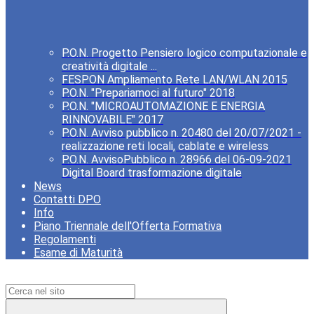
P.O.N. Progetto Pensiero logico computazionale e
creatività digitale ...
FESPON Ampliamento Rete LAN/WLAN 2015
P.O.N. "Prepariamoci al futuro" 2018
P.O.N. "MICROAUTOMAZIONE E ENERGIA
RINNOVABILE" 2017
P.O.N. Avviso pubblico n. 20480 del 20/07/2021 -
realizzazione reti locali, cablate e wireless
P.O.N. AvvisoPubblico n. 28966 del 06-09-2021
Digital Board trasformazione digitale
News
Contatti DPO
Info
Piano Triennale dell'Offerta Formativa
Regolamenti
Esame di Maturità
Campo di ricerca per le pagine del sito