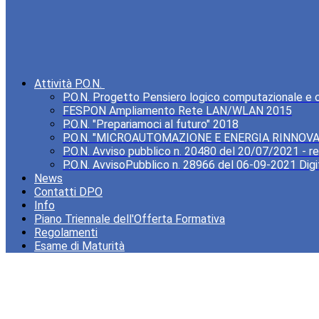
Attività P.O.N.
P.O.N. Progetto Pensiero logico computazionale e cre
FESPON Ampliamento Rete LAN/WLAN 2015
P.O.N. "Prepariamoci al futuro" 2018
P.O.N. "MICROAUTOMAZIONE E ENERGIA RINNOVA
P.O.N. Avviso pubblico n. 20480 del 20/07/2021 - rea
P.O.N. AvvisoPubblico n. 28966 del 06-09-2021 Digi
News
Contatti DPO
Info
Piano Triennale dell'Offerta Formativa
Regolamenti
Esame di Maturità