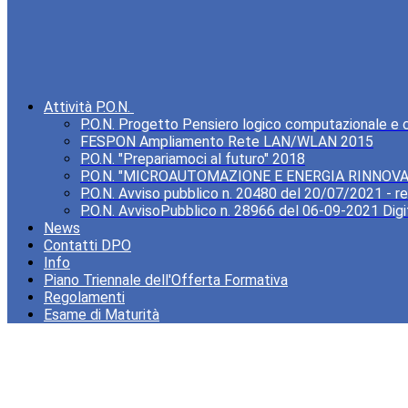
Attività P.O.N.
P.O.N. Progetto Pensiero logico computazionale e cre
FESPON Ampliamento Rete LAN/WLAN 2015
P.O.N. "Prepariamoci al futuro" 2018
P.O.N. "MICROAUTOMAZIONE E ENERGIA RINNOVA
P.O.N. Avviso pubblico n. 20480 del 20/07/2021 - rea
P.O.N. AvvisoPubblico n. 28966 del 06-09-2021 Digi
News
Contatti DPO
Info
Piano Triennale dell'Offerta Formativa
Regolamenti
Esame di Maturità