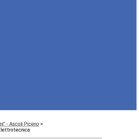
mi" - Ascoli Piceno
>
Elettrotecnica