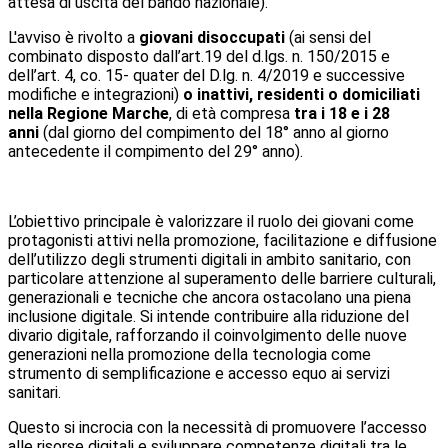
attesa di uscita del bando nazionale).
L'avviso è rivolto a
giovani disoccupati
(ai sensi del
combinato disposto dall’art.19 del d.lgs. n. 150/2015 e
dell’art. 4, co. 15- quater del D.lg. n. 4/2019 e successive
modifiche e integrazioni)
o inattivi, residenti o domiciliati
nella Regione Marche
, di età compresa
tra i 18 e i 28
anni
(dal giorno del compimento del 18° anno al giorno
antecedente il compimento del 29° anno).
L’obiettivo principale è valorizzare il ruolo dei giovani come
protagonisti attivi nella promozione, facilitazione e diffusione
dell’utilizzo degli strumenti digitali in ambito sanitario, con
particolare attenzione al superamento delle barriere culturali,
generazionali e tecniche che ancora ostacolano una piena
inclusione digitale. Si intende contribuire alla riduzione del
divario digitale, rafforzando il coinvolgimento delle nuove
generazioni nella promozione della tecnologia come
strumento di semplificazione e accesso equo ai servizi
sanitari.
Questo si incrocia con la necessità di promuovere l’accesso
alle risorse digitali e sviluppare competenze digitali tra le