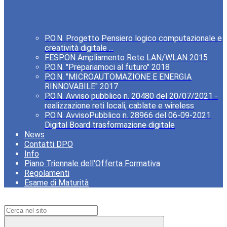
P.O.N. Progetto Pensiero logico computazionale e
creatività digitale ...
FESPON Ampliamento Rete LAN/WLAN 2015
P.O.N. "Prepariamoci al futuro" 2018
P.O.N. "MICROAUTOMAZIONE E ENERGIA
RINNOVABILE" 2017
P.O.N. Avviso pubblico n. 20480 del 20/07/2021 -
realizzazione reti locali, cablate e wireless
P.O.N. AvvisoPubblico n. 28966 del 06-09-2021
Digital Board trasformazione digitale
News
Contatti DPO
Info
Piano Triennale dell'Offerta Formativa
Regolamenti
Esame di Maturità
Campo di ricerca per le pagine del sito