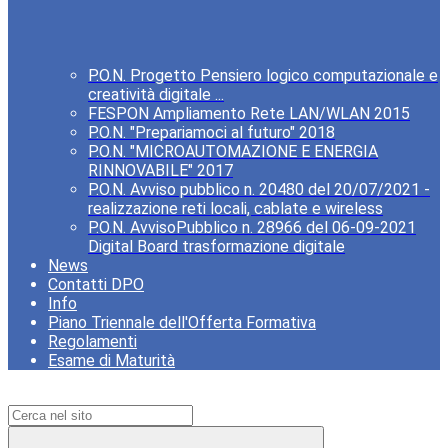
P.O.N. Progetto Pensiero logico computazionale e
creatività digitale ...
FESPON Ampliamento Rete LAN/WLAN 2015
P.O.N. "Prepariamoci al futuro" 2018
P.O.N. "MICROAUTOMAZIONE E ENERGIA
RINNOVABILE" 2017
P.O.N. Avviso pubblico n. 20480 del 20/07/2021 -
realizzazione reti locali, cablate e wireless
P.O.N. AvvisoPubblico n. 28966 del 06-09-2021
Digital Board trasformazione digitale
News
Contatti DPO
Info
Piano Triennale dell'Offerta Formativa
Regolamenti
Esame di Maturità
Campo di ricerca per le pagine del sito