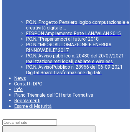
P.O.N. Progetto Pensiero logico computazionale e
creatività digitale ...
FESPON Ampliamento Rete LAN/WLAN 2015
P.O.N. "Prepariamoci al futuro" 2018
P.O.N. "MICROAUTOMAZIONE E ENERGIA
RINNOVABILE" 2017
P.O.N. Avviso pubblico n. 20480 del 20/07/2021 -
realizzazione reti locali, cablate e wireless
P.O.N. AvvisoPubblico n. 28966 del 06-09-2021
Digital Board trasformazione digitale
News
Contatti DPO
Info
Piano Triennale dell'Offerta Formativa
Regolamenti
Esame di Maturità
Campo di ricerca per le pagine del sito