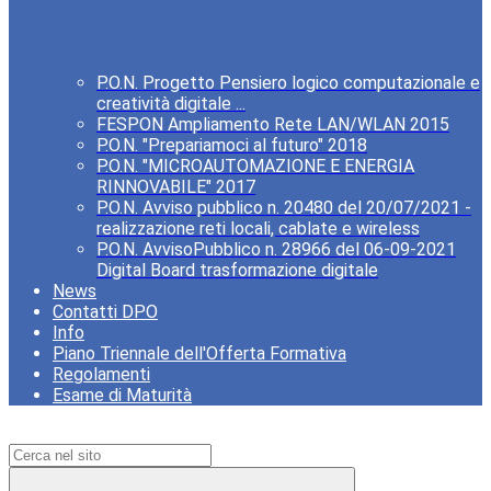
P.O.N. Progetto Pensiero logico computazionale e
creatività digitale ...
FESPON Ampliamento Rete LAN/WLAN 2015
P.O.N. "Prepariamoci al futuro" 2018
P.O.N. "MICROAUTOMAZIONE E ENERGIA
RINNOVABILE" 2017
P.O.N. Avviso pubblico n. 20480 del 20/07/2021 -
realizzazione reti locali, cablate e wireless
P.O.N. AvvisoPubblico n. 28966 del 06-09-2021
Digital Board trasformazione digitale
News
Contatti DPO
Info
Piano Triennale dell'Offerta Formativa
Regolamenti
Esame di Maturità
Campo di ricerca per le pagine del sito