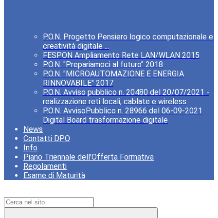
P.O.N. Progetto Pensiero logico computazionale e
creatività digitale ...
FESPON Ampliamento Rete LAN/WLAN 2015
P.O.N. "Prepariamoci al futuro" 2018
P.O.N. "MICROAUTOMAZIONE E ENERGIA
RINNOVABILE" 2017
P.O.N. Avviso pubblico n. 20480 del 20/07/2021 -
realizzazione reti locali, cablate e wireless
P.O.N. AvvisoPubblico n. 28966 del 06-09-2021
Digital Board trasformazione digitale
News
Contatti DPO
Info
Piano Triennale dell'Offerta Formativa
Regolamenti
Esame di Maturità
Campo di ricerca per le pagine del sito