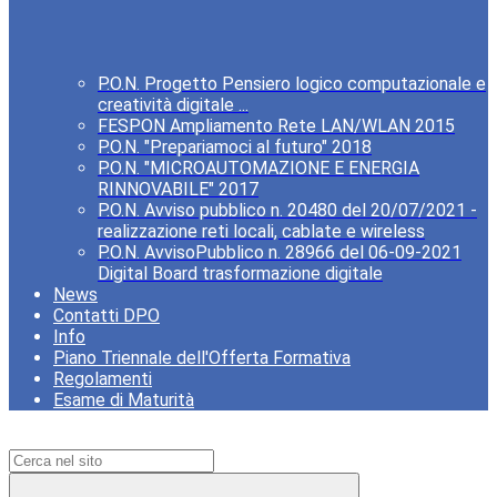
P.O.N. Progetto Pensiero logico computazionale e
creatività digitale ...
FESPON Ampliamento Rete LAN/WLAN 2015
P.O.N. "Prepariamoci al futuro" 2018
P.O.N. "MICROAUTOMAZIONE E ENERGIA
RINNOVABILE" 2017
P.O.N. Avviso pubblico n. 20480 del 20/07/2021 -
realizzazione reti locali, cablate e wireless
P.O.N. AvvisoPubblico n. 28966 del 06-09-2021
Digital Board trasformazione digitale
News
Contatti DPO
Info
Piano Triennale dell'Offerta Formativa
Regolamenti
Esame di Maturità
Campo di ricerca per le pagine del sito