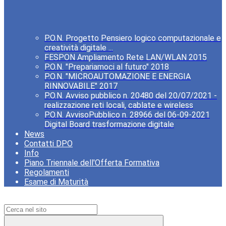
P.O.N. Progetto Pensiero logico computazionale e
creatività digitale ...
FESPON Ampliamento Rete LAN/WLAN 2015
P.O.N. "Prepariamoci al futuro" 2018
P.O.N. "MICROAUTOMAZIONE E ENERGIA
RINNOVABILE" 2017
P.O.N. Avviso pubblico n. 20480 del 20/07/2021 -
realizzazione reti locali, cablate e wireless
P.O.N. AvvisoPubblico n. 28966 del 06-09-2021
Digital Board trasformazione digitale
News
Contatti DPO
Info
Piano Triennale dell'Offerta Formativa
Regolamenti
Esame di Maturità
Campo di ricerca per le pagine del sito