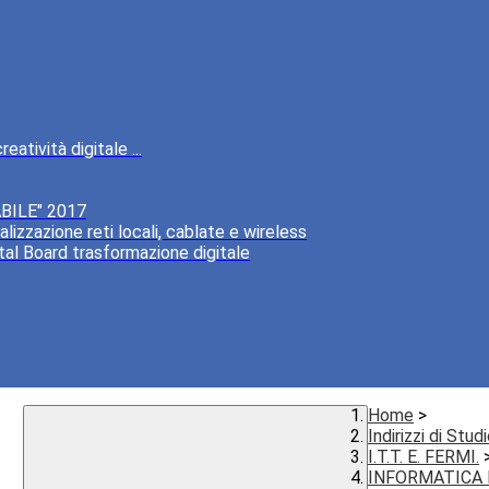
atività digitale ...
BILE" 2017
lizzazione reti locali, cablate e wireless
tal Board trasformazione digitale
Home
>
Indirizzi di Stud
I.T.T. E. FERMI.
INFORMATICA 