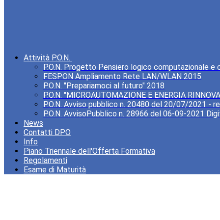
Attività P.O.N.
P.O.N. Progetto Pensiero logico computazionale e cre
FESPON Ampliamento Rete LAN/WLAN 2015
P.O.N. "Prepariamoci al futuro" 2018
P.O.N. "MICROAUTOMAZIONE E ENERGIA RINNOVA
P.O.N. Avviso pubblico n. 20480 del 20/07/2021 - rea
P.O.N. AvvisoPubblico n. 28966 del 06-09-2021 Digi
News
Contatti DPO
Info
Piano Triennale dell'Offerta Formativa
Regolamenti
Esame di Maturità