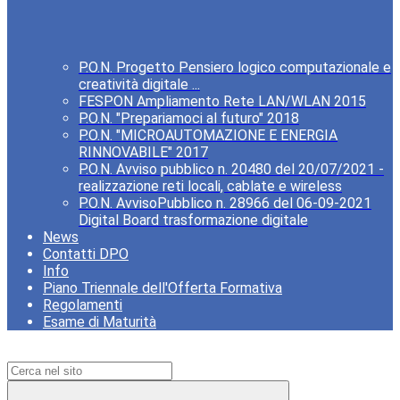
P.O.N. Progetto Pensiero logico computazionale e
creatività digitale ...
FESPON Ampliamento Rete LAN/WLAN 2015
P.O.N. "Prepariamoci al futuro" 2018
P.O.N. "MICROAUTOMAZIONE E ENERGIA
RINNOVABILE" 2017
P.O.N. Avviso pubblico n. 20480 del 20/07/2021 -
realizzazione reti locali, cablate e wireless
P.O.N. AvvisoPubblico n. 28966 del 06-09-2021
Digital Board trasformazione digitale
News
Contatti DPO
Info
Piano Triennale dell'Offerta Formativa
Regolamenti
Esame di Maturità
Campo di ricerca per le pagine del sito