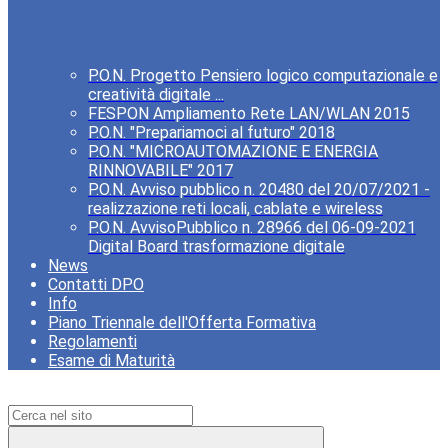
P.O.N. Progetto Pensiero logico computazionale e
creatività digitale ...
FESPON Ampliamento Rete LAN/WLAN 2015
P.O.N. "Prepariamoci al futuro" 2018
P.O.N. "MICROAUTOMAZIONE E ENERGIA
RINNOVABILE" 2017
P.O.N. Avviso pubblico n. 20480 del 20/07/2021 -
realizzazione reti locali, cablate e wireless
P.O.N. AvvisoPubblico n. 28966 del 06-09-2021
Digital Board trasformazione digitale
News
Contatti DPO
Info
Piano Triennale dell'Offerta Formativa
Regolamenti
Esame di Maturità
Campo di ricerca per le pagine del sito