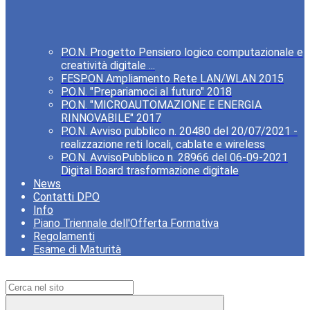
P.O.N. Progetto Pensiero logico computazionale e
creatività digitale ...
FESPON Ampliamento Rete LAN/WLAN 2015
P.O.N. "Prepariamoci al futuro" 2018
P.O.N. "MICROAUTOMAZIONE E ENERGIA
RINNOVABILE" 2017
P.O.N. Avviso pubblico n. 20480 del 20/07/2021 -
realizzazione reti locali, cablate e wireless
P.O.N. AvvisoPubblico n. 28966 del 06-09-2021
Digital Board trasformazione digitale
News
Contatti DPO
Info
Piano Triennale dell'Offerta Formativa
Regolamenti
Esame di Maturità
Campo di ricerca per le pagine del sito