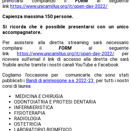
prenotarsi compilando il
FORM
al seguente
link
https://www.unicamillus.org/it/open-day-2022/
Capienza massima 150 persone.
Si ricorda che è possibile presentarsi con un unico
accompagnatore.
Per assistere alla diretta streaming sarà necessario
compilare il
FORM
al seguente
link
https://www.unicamillus.org/it/open-day-2022/
per
ricevere sull’email il link di accesso alla diretta che sarà
fruibile anche tramite i nostri canali YouTube e Facebook.
Cogliamo l’occasione per comunicarle che sono stati
pubblicati i
Bandi di ammissione a.a. 2022-23
per tutti i nostri
corsi di laurea:
MEDICINA E CHIRUGIA
ODONTOIATRIA E PROTESI DENTARIA
INFERMIERISTICA
FISIOTERAPIA
RADIOLOGIA
OSTETRICIA
LABORATORIO BIOMEDICO