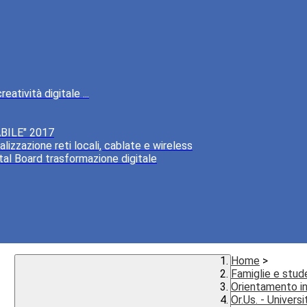
atività digitale ...
BILE" 2017
lizzazione reti locali, cablate e wireless
tal Board trasformazione digitale
Home
>
Famiglie e stud
Orientamento 
Or.Us. - Univers