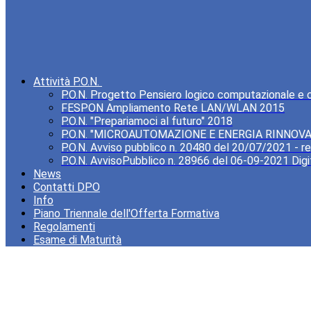
Attività P.O.N.
P.O.N. Progetto Pensiero logico computazionale e cre
FESPON Ampliamento Rete LAN/WLAN 2015
P.O.N. "Prepariamoci al futuro" 2018
P.O.N. "MICROAUTOMAZIONE E ENERGIA RINNOVA
P.O.N. Avviso pubblico n. 20480 del 20/07/2021 - rea
P.O.N. AvvisoPubblico n. 28966 del 06-09-2021 Digi
News
Contatti DPO
Info
Piano Triennale dell'Offerta Formativa
Regolamenti
Esame di Maturità